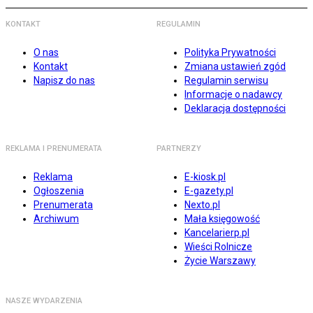
KONTAKT
REGULAMIN
O nas
Polityka Prywatności
Kontakt
Zmiana ustawień zgód
Napisz do nas
Regulamin serwisu
Informacje o nadawcy
Deklaracja dostępności
REKLAMA I PRENUMERATA
PARTNERZY
Reklama
E-kiosk.pl
Ogłoszenia
E-gazety.pl
Prenumerata
Nexto.pl
Archiwum
Mała księgowość
Kancelarierp.pl
Wieści Rolnicze
Życie Warszawy
NASZE WYDARZENIA