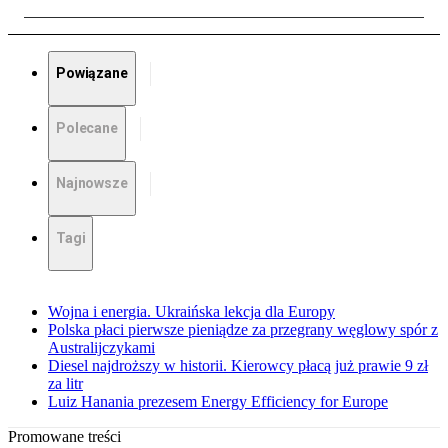
Powiązane
Polecane
Najnowsze
Tagi
Wojna i energia. Ukraińska lekcja dla Europy
Polska płaci pierwsze pieniądze za przegrany węglowy spór z
Australijczykami
Diesel najdroższy w historii. Kierowcy płacą już prawie 9 zł
za litr
Luiz Hanania prezesem Energy Efficiency for Europe
Promowane treści