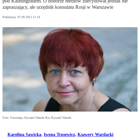
pod Kaliningradem. O doborze mediów zdecydował jednak nie
zapraszający, ale urzędnik konsulatu Rosji w Warszawie
Publikacja:
07.09.2012 11:14
Foto: Fotorzepa, Ryszard Waniek Rys Ryszard Waniek
Karolina Sawicka
,
Iwona Trusewicz
,
Ksawery Wardacki