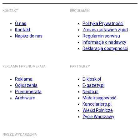
KONTAKT
REGULAMIN
O nas
Polityka Prywatności
Kontakt
Zmiana ustawień zgód
Napisz do nas
Regulamin serwisu
Informacje o nadawcy
Deklaracja dostępności
REKLAMA I PRENUMERATA
PARTNERZY
Reklama
E-kiosk.pl
Ogłoszenia
E-gazety.pl
Prenumerata
Nexto.pl
Archiwum
Mała księgowość
Kancelarierp.pl
Wieści Rolnicze
Życie Warszawy
NASZE WYDARZENIA