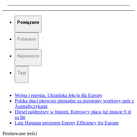
Powiązane
Polecane
Najnowsze
Tagi
Wojna i energia. Ukraińska lekcja dla Europy
Polska płaci pierwsze pieniądze za przegrany węglowy spór z
Australijczykami
Diesel najdroższy w historii. Kierowcy płacą już prawie 9 zł
za litr
Luiz Hanania prezesem Energy Efficiency for Europe
Promowane treści