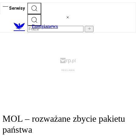
Serwisy
E
nergianews
MOL – rozważane zbycie pakietu
państwa