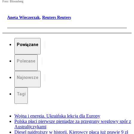
Foto: Bloomberg
Aneta Wieczerzak
,
Reuters Reuters
Powiązane
Polecane
Najnowsze
Tagi
Wojna i energia. Ukraińska lekcja dla Europy
Polska płaci pierwsze pieniądze za przegrany węglowy spór z
Australijczykami
Diesel najdroższy w historii. Kierowcy płacą już prawie 9 zł