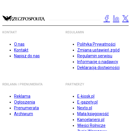
KONTAKT
REGULAMIN
O nas
Polityka Prywatności
Kontakt
Zmiana ustawień zgód
Napisz do nas
Regulamin serwisu
Informacje o nadawcy
Deklaracja dostępności
REKLAMA I PRENUMERATA
PARTNERZY
Reklama
E-kiosk.pl
Ogłoszenia
E-gazety.pl
Prenumerata
Nexto.pl
Archiwum
Mała księgowość
Kancelarierp.pl
Wieści Rolnicze