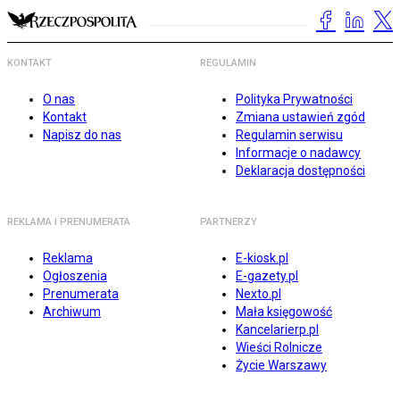
KONTAKT
REGULAMIN
O nas
Polityka Prywatności
Kontakt
Zmiana ustawień zgód
Napisz do nas
Regulamin serwisu
Informacje o nadawcy
Deklaracja dostępności
REKLAMA I PRENUMERATA
PARTNERZY
Reklama
E-kiosk.pl
Ogłoszenia
E-gazety.pl
Prenumerata
Nexto.pl
Archiwum
Mała księgowość
Kancelarierp.pl
Wieści Rolnicze
Życie Warszawy