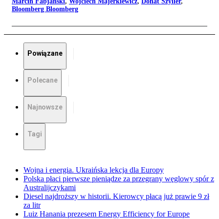
Marcin Fabjański
,
Wojciech Majerkiewicz
,
Donat Szyller
,
Bloomberg Bloomberg
Powiązane
Polecane
Najnowsze
Tagi
Wojna i energia. Ukraińska lekcja dla Europy
Polska płaci pierwsze pieniądze za przegrany węglowy spór z
Australijczykami
Diesel najdroższy w historii. Kierowcy płacą już prawie 9 zł
za litr
Luiz Hanania prezesem Energy Efficiency for Europe