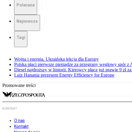
Polecane
Najnowsze
Tagi
Wojna i energia. Ukraińska lekcja dla Europy
Polska płaci pierwsze pieniądze za przegrany węglowy spór z 
Diesel najdroższy w historii. Kierowcy płacą już prawie 9 zł za 
Luiz Hanania prezesem Energy Efficiency for Europe
Promowane treści
KONTAKT
O nas
Kontakt