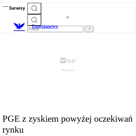
Serwisy
E
nergianews
PGE z zyskiem powyżej oczekiwań
rynku