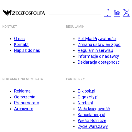
KONTAKT
REGULAMIN
O nas
Polityka Prywatności
Kontakt
Zmiana ustawień zgód
Napisz do nas
Regulamin serwisu
Informacje o nadawcy
Deklaracja dostępności
REKLAMA I PRENUMERATA
PARTNERZY
Reklama
E-kiosk.pl
Ogłoszenia
E-gazety.pl
Prenumerata
Nexto.pl
Archiwum
Mała księgowość
Kancelarierp.pl
Wieści Rolnicze
Życie Warszawy