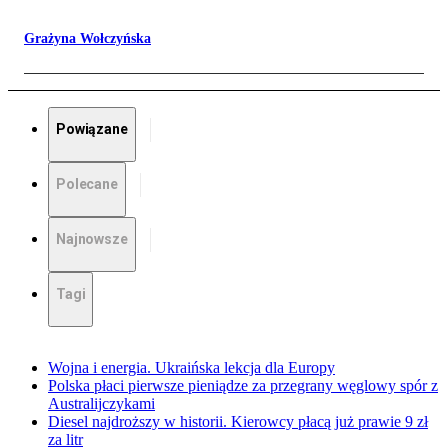
Grażyna Wołczyńska
Powiązane
Polecane
Najnowsze
Tagi
Wojna i energia. Ukraińska lekcja dla Europy
Polska płaci pierwsze pieniądze za przegrany węglowy spór z
Australijczykami
Diesel najdroższy w historii. Kierowcy płacą już prawie 9 zł
za litr