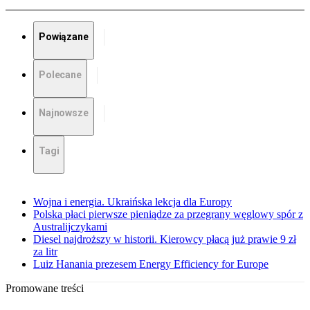
Powiązane
Polecane
Najnowsze
Tagi
Wojna i energia. Ukraińska lekcja dla Europy
Polska płaci pierwsze pieniądze za przegrany węglowy spór z
Australijczykami
Diesel najdroższy w historii. Kierowcy płacą już prawie 9 zł
za litr
Luiz Hanania prezesem Energy Efficiency for Europe
Promowane treści