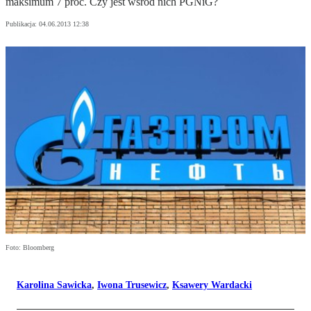
maksimum 7 proc. Czy jest wśród nich PGNiG?
Publikacja:
04.06.2013 12:38
Foto: Bloomberg
Karolina Sawicka
,
Iwona Trusewicz
,
Ksawery Wardacki