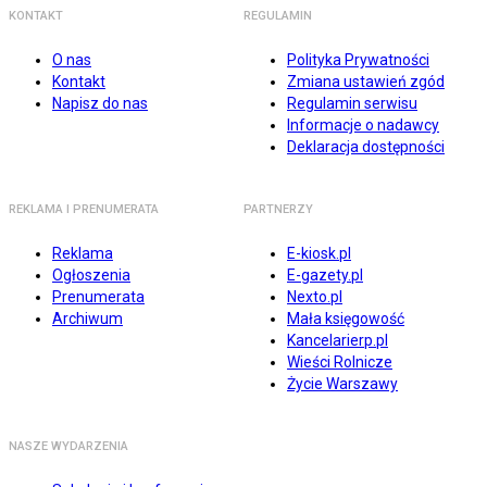
KONTAKT
REGULAMIN
O nas
Polityka Prywatności
Kontakt
Zmiana ustawień zgód
Napisz do nas
Regulamin serwisu
Informacje o nadawcy
Deklaracja dostępności
REKLAMA I PRENUMERATA
PARTNERZY
Reklama
E-kiosk.pl
Ogłoszenia
E-gazety.pl
Prenumerata
Nexto.pl
Archiwum
Mała księgowość
Kancelarierp.pl
Wieści Rolnicze
Życie Warszawy
NASZE WYDARZENIA