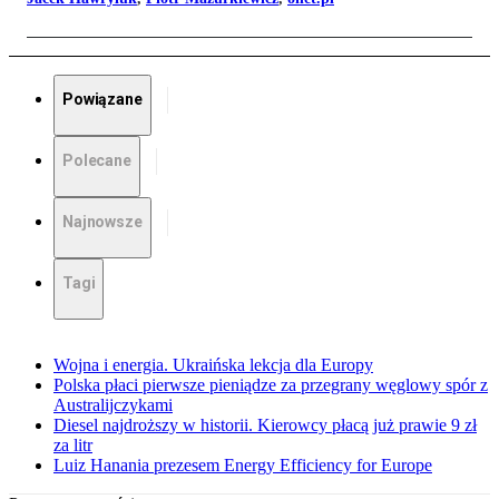
Powiązane
Polecane
Najnowsze
Tagi
Wojna i energia. Ukraińska lekcja dla Europy
Polska płaci pierwsze pieniądze za przegrany węglowy spór z
Australijczykami
Diesel najdroższy w historii. Kierowcy płacą już prawie 9 zł
za litr
Luiz Hanania prezesem Energy Efficiency for Europe