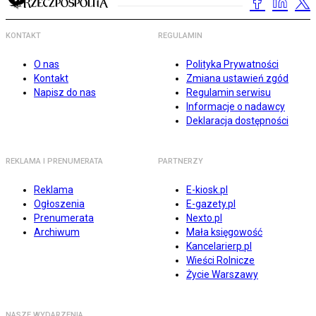
KONTAKT
REGULAMIN
O nas
Polityka Prywatności
Kontakt
Zmiana ustawień zgód
Napisz do nas
Regulamin serwisu
Informacje o nadawcy
Deklaracja dostępności
REKLAMA I PRENUMERATA
PARTNERZY
Reklama
E-kiosk.pl
Ogłoszenia
E-gazety.pl
Prenumerata
Nexto.pl
Archiwum
Mała księgowość
Kancelarierp.pl
Wieści Rolnicze
Życie Warszawy
NASZE WYDARZENIA