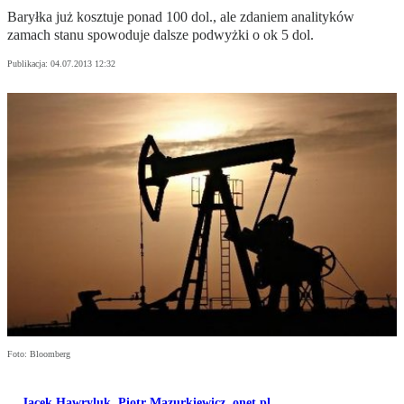
Baryłka już kosztuje ponad 100 dol., ale zdaniem analityków
zamach stanu spowoduje dalsze podwyżki o ok 5 dol.
Publikacja:
04.07.2013 12:32
Foto: Bloomberg
Jacek Hawryluk
,
Piotr Mazurkiewicz
,
onet.pl