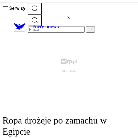
Serwisy
E
nergianews
Ropa drożeje po zamachu w
Egipcie