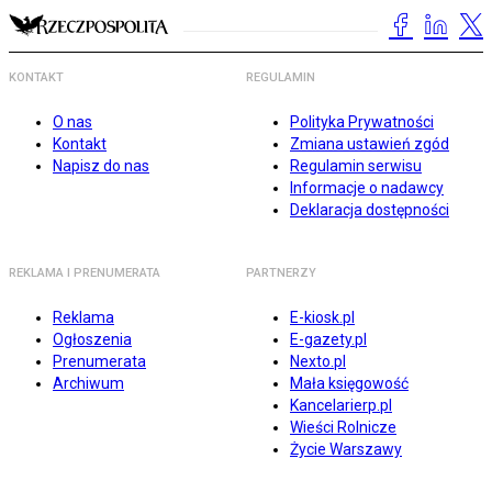
KONTAKT
REGULAMIN
O nas
Polityka Prywatności
Kontakt
Zmiana ustawień zgód
Napisz do nas
Regulamin serwisu
Informacje o nadawcy
Deklaracja dostępności
REKLAMA I PRENUMERATA
PARTNERZY
Reklama
E-kiosk.pl
Ogłoszenia
E-gazety.pl
Prenumerata
Nexto.pl
Archiwum
Mała księgowość
Kancelarierp.pl
Wieści Rolnicze
Życie Warszawy