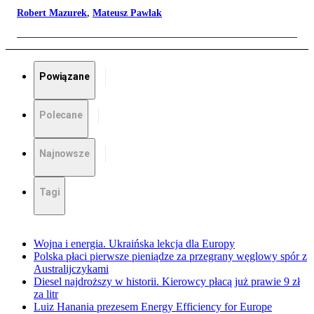
Robert Mazurek
,
Mateusz Pawlak
Powiązane
Polecane
Najnowsze
Tagi
Wojna i energia. Ukraińska lekcja dla Europy
Polska płaci pierwsze pieniądze za przegrany węglowy spór z
Australijczykami
Diesel najdroższy w historii. Kierowcy płacą już prawie 9 zł
za litr
Luiz Hanania prezesem Energy Efficiency for Europe