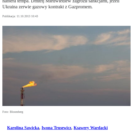
nabiera tempa. Dmitrij Miedwiediew zagroził sankcjami, jeżeli
Ukraina zerwie gazowy kontrakt z Gazpromem.
Publikacja:
11.10.2013 10:43
Foto: Bloomberg
Karolina Sawicka
,
Iwona Trusewicz
,
Ksawery Wardacki