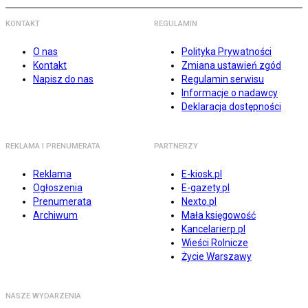
KONTAKT
REGULAMIN
O nas
Polityka Prywatności
Kontakt
Zmiana ustawień zgód
Napisz do nas
Regulamin serwisu
Informacje o nadawcy
Deklaracja dostępności
REKLAMA I PRENUMERATA
PARTNERZY
Reklama
E-kiosk.pl
Ogłoszenia
E-gazety.pl
Prenumerata
Nexto.pl
Archiwum
Mała księgowość
Kancelarierp.pl
Wieści Rolnicze
Życie Warszawy
NASZE WYDARZENIA