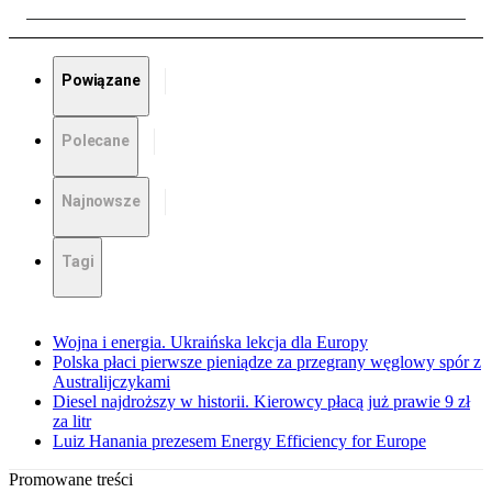
Powiązane
Polecane
Najnowsze
Tagi
Wojna i energia. Ukraińska lekcja dla Europy
Polska płaci pierwsze pieniądze za przegrany węglowy spór z
Australijczykami
Diesel najdroższy w historii. Kierowcy płacą już prawie 9 zł
za litr
Luiz Hanania prezesem Energy Efficiency for Europe
Promowane treści