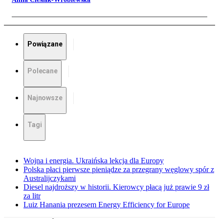
Powiązane
Polecane
Najnowsze
Tagi
Wojna i energia. Ukraińska lekcja dla Europy
Polska płaci pierwsze pieniądze za przegrany węglowy spór z
Australijczykami
Diesel najdroższy w historii. Kierowcy płacą już prawie 9 zł
za litr
Luiz Hanania prezesem Energy Efficiency for Europe