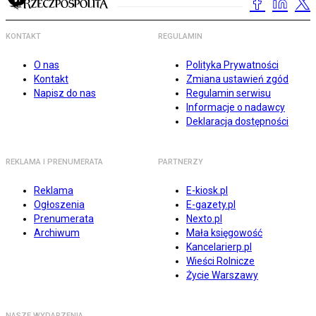
KONTAKT
REGULAMIN
O nas
Polityka Prywatności
Kontakt
Zmiana ustawień zgód
Napisz do nas
Regulamin serwisu
Informacje o nadawcy
Deklaracja dostępności
REKLAMA I PRENUMERATA
PARTNERZY
Reklama
E-kiosk.pl
Ogłoszenia
E-gazety.pl
Prenumerata
Nexto.pl
Archiwum
Mała księgowość
Kancelarierp.pl
Wieści Rolnicze
Życie Warszawy
NASZE WYDARZENIA