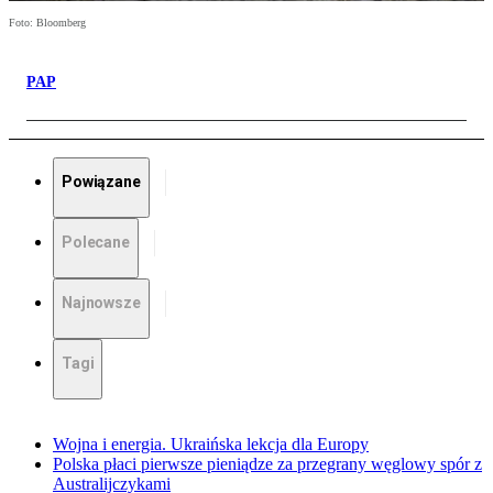
Foto: Bloomberg
PAP
Powiązane
Polecane
Najnowsze
Tagi
Wojna i energia. Ukraińska lekcja dla Europy
Polska płaci pierwsze pieniądze za przegrany węglowy spór z
Australijczykami