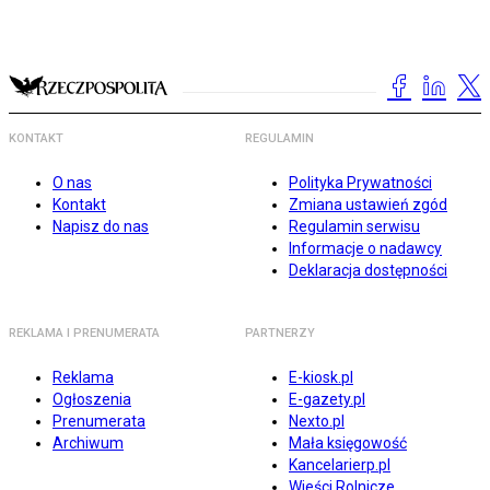
KONTAKT
REGULAMIN
O nas
Polityka Prywatności
Kontakt
Zmiana ustawień zgód
Napisz do nas
Regulamin serwisu
Informacje o nadawcy
Deklaracja dostępności
REKLAMA I PRENUMERATA
PARTNERZY
Reklama
E-kiosk.pl
Ogłoszenia
E-gazety.pl
Prenumerata
Nexto.pl
Archiwum
Mała księgowość
Kancelarierp.pl
Wieści Rolnicze