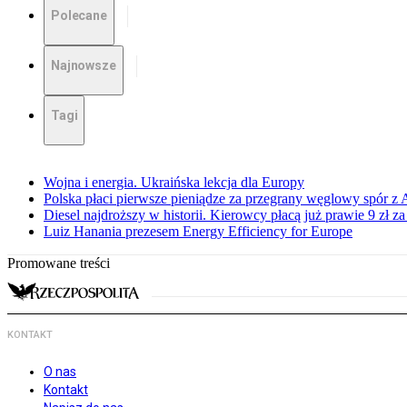
Polecane
Najnowsze
Tagi
Wojna i energia. Ukraińska lekcja dla Europy
Polska płaci pierwsze pieniądze za przegrany węglowy spór z 
Diesel najdroższy w historii. Kierowcy płacą już prawie 9 zł za 
Luiz Hanania prezesem Energy Efficiency for Europe
Promowane treści
KONTAKT
O nas
Kontakt