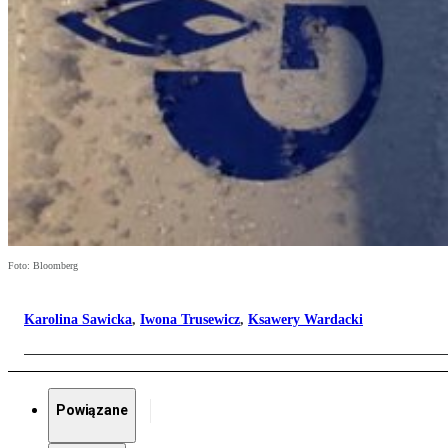
Foto: Bloomberg
Karolina Sawicka
,
Iwona Trusewicz
,
Ksawery Wardacki
Powiązane