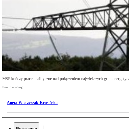
MSP kończy prace analityczne nad połączeniem największych grup energetyc
Foto: Bloomberg
Aneta Wieczerzak-Krusińska
Powiązane