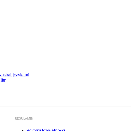
Australijczykami
litr
REGULAMIN
Polityka Prywatności