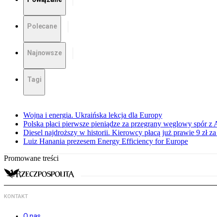
Polecane
Najnowsze
Tagi
Wojna i energia. Ukraińska lekcja dla Europy
Polska płaci pierwsze pieniądze za przegrany węglowy spór z 
Diesel najdroższy w historii. Kierowcy płacą już prawie 9 zł za 
Luiz Hanania prezesem Energy Efficiency for Europe
Promowane treści
KONTAKT
O nas