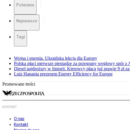
Polecane
Najnowsze
Tagi
Wojna i energia. Ukraińska lekcja dla Europy
Polska płaci pierwsze pieniądze za przegrany węglowy spór z 
Diesel najdroższy w historii. Kierowcy płacą już prawie 9 zł za 
Luiz Hanania prezesem Energy Efficiency for Europe
Promowane treści
KONTAKT
O nas
Kontakt