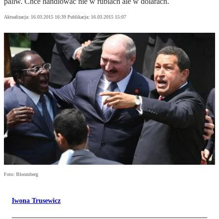
paliw. Chce handlować nie w rublach ale w dolarach.
Aktualizacja:
16.03.2015 16:39
Publikacja:
16.03.2015 15:07
Foto: Bloomberg
Iwona Trusewicz