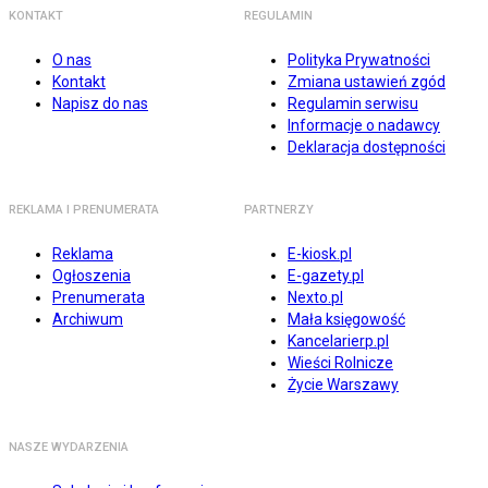
KONTAKT
REGULAMIN
O nas
Polityka Prywatności
Kontakt
Zmiana ustawień zgód
Napisz do nas
Regulamin serwisu
Informacje o nadawcy
Deklaracja dostępności
REKLAMA I PRENUMERATA
PARTNERZY
Reklama
E-kiosk.pl
Ogłoszenia
E-gazety.pl
Prenumerata
Nexto.pl
Archiwum
Mała księgowość
Kancelarierp.pl
Wieści Rolnicze
Życie Warszawy
NASZE WYDARZENIA