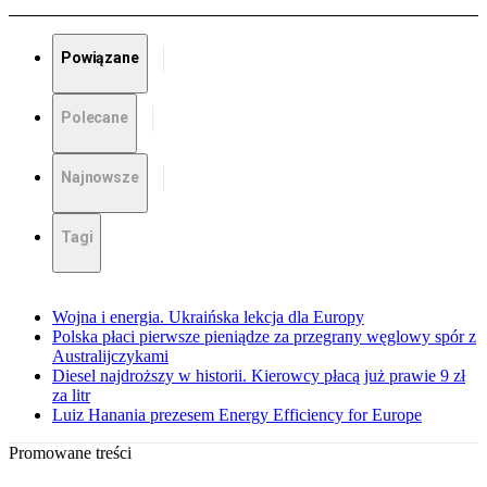
Powiązane
Polecane
Najnowsze
Tagi
Wojna i energia. Ukraińska lekcja dla Europy
Polska płaci pierwsze pieniądze za przegrany węglowy spór z
Australijczykami
Diesel najdroższy w historii. Kierowcy płacą już prawie 9 zł
za litr
Luiz Hanania prezesem Energy Efficiency for Europe
Promowane treści