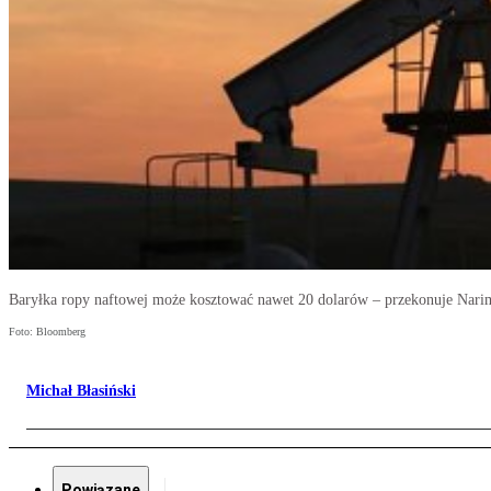
Baryłka ropy naftowej może kosztować nawet 20 dolarów – przekonuje Nari
Foto: Bloomberg
Michał Błasiński
Powiązane