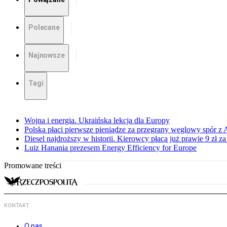
Polecane
Najnowsze
Tagi
Wojna i energia. Ukraińska lekcja dla Europy
Polska płaci pierwsze pieniądze za przegrany węglowy spór z 
Diesel najdroższy w historii. Kierowcy płacą już prawie 9 zł za 
Luiz Hanania prezesem Energy Efficiency for Europe
Promowane treści
KONTAKT
O nas