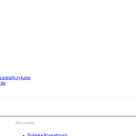
Australijczykami
litr
REGULAMIN
Polityka Prywatności