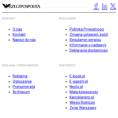
KONTAKT
REGULAMIN
O nas
Polityka Prywatności
Kontakt
Zmiana ustawień zgód
Napisz do nas
Regulamin serwisu
Informacje o nadawcy
Deklaracja dostępności
REKLAMA I PRENUMERATA
PARTNERZY
Reklama
E-kiosk.pl
Ogłoszenia
E-gazety.pl
Prenumerata
Nexto.pl
Archiwum
Mała księgowość
Kancelarierp.pl
Wieści Rolnicze
Życie Warszawy