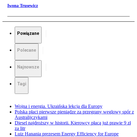
Iwona Trusewicz
Powiązane
Polecane
Najnowsze
Tagi
Wojna i energia. Ukraińska lekcja dla Europy
Polska płaci pierwsze pieniądze za przegrany węglowy spór z
Australijczykami
Diesel najdroższy w historii. Kierowcy płacą już prawie 9 zł
za litr
Luiz Hanania prezesem Energy Efficiency for Europe