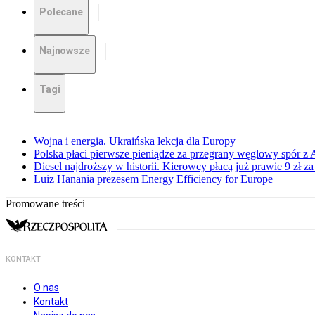
Polecane
Najnowsze
Tagi
Wojna i energia. Ukraińska lekcja dla Europy
Polska płaci pierwsze pieniądze za przegrany węglowy spór z 
Diesel najdroższy w historii. Kierowcy płacą już prawie 9 zł za 
Luiz Hanania prezesem Energy Efficiency for Europe
Promowane treści
KONTAKT
O nas
Kontakt