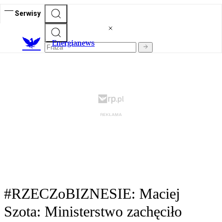
Serwisy
E
nergianews
#RZECZoBIZNESIE: Maciej
Szota: Ministerstwo zachęciło