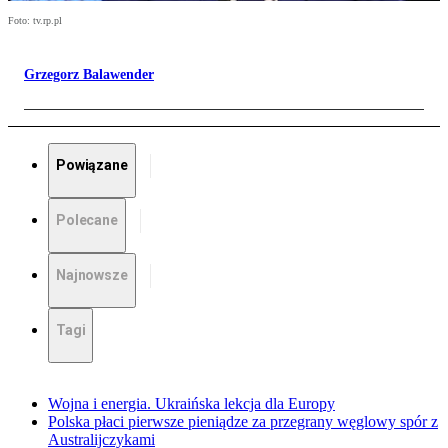
Foto: tv.rp.pl
Grzegorz Balawender
Powiązane
Polecane
Najnowsze
Tagi
Wojna i energia. Ukraińska lekcja dla Europy
Polska płaci pierwsze pieniądze za przegrany węglowy spór z
Australijczykami