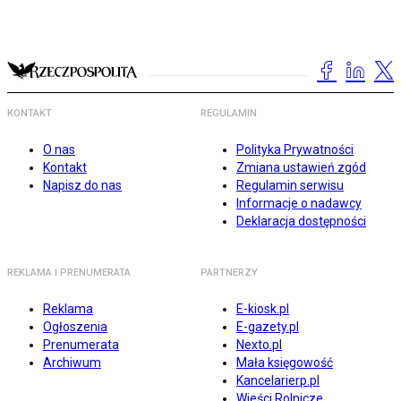
KONTAKT
REGULAMIN
O nas
Polityka Prywatności
Kontakt
Zmiana ustawień zgód
Napisz do nas
Regulamin serwisu
Informacje o nadawcy
Deklaracja dostępności
REKLAMA I PRENUMERATA
PARTNERZY
Reklama
E-kiosk.pl
Ogłoszenia
E-gazety.pl
Prenumerata
Nexto.pl
Archiwum
Mała księgowość
Kancelarierp.pl
Wieści Rolnicze