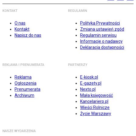
KONTAKT
REGULAMIN
O nas
Polityka Prywatności
Kontakt
Zmiana ustawień zgód
Napisz do nas
Regulamin serwisu
Informacje o nadawcy
Deklaracja dostępności
REKLAMA I PRENUMERATA
PARTNERZY
Reklama
E-kiosk.pl
Ogłoszenia
E-gazety.pl
Prenumerata
Nexto.pl
Archiwum
Mała księgowość
Kancelarierp.pl
Wieści Rolnicze
Życie Warszawy
NASZE WYDARZENIA