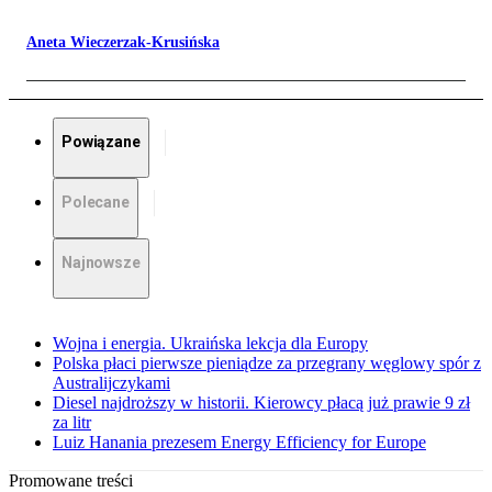
Aneta Wieczerzak-Krusińska
Powiązane
Polecane
Najnowsze
Wojna i energia. Ukraińska lekcja dla Europy
Polska płaci pierwsze pieniądze za przegrany węglowy spór z
Australijczykami
Diesel najdroższy w historii. Kierowcy płacą już prawie 9 zł
za litr
Luiz Hanania prezesem Energy Efficiency for Europe
Promowane treści