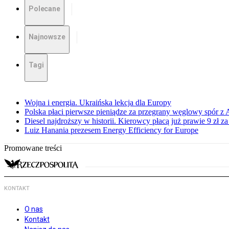
Polecane
Najnowsze
Tagi
Wojna i energia. Ukraińska lekcja dla Europy
Polska płaci pierwsze pieniądze za przegrany węglowy spór z 
Diesel najdroższy w historii. Kierowcy płacą już prawie 9 zł za 
Luiz Hanania prezesem Energy Efficiency for Europe
Promowane treści
KONTAKT
O nas
Kontakt