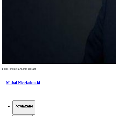
Foto: Fotorzepa/Andrzej Bogacz
Michał Niewiadomski
Powiązane