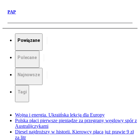
PAP
Powiązane
Polecane
Najnowsze
Tagi
Wojna i energia. Ukraińska lekcja dla Europy
Polska płaci pierwsze pieniądze za przegrany węglowy spór z
Australijczykami
Diesel najdroższy w historii. Kierowcy płacą już prawie 9 zł
za litr