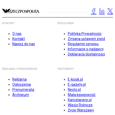
KONTAKT
REGULAMIN
O nas
Polityka Prywatności
Kontakt
Zmiana ustawień zgód
Napisz do nas
Regulamin serwisu
Informacje o nadawcy
Deklaracja dostępności
REKLAMA I PRENUMERATA
PARTNERZY
Reklama
E-kiosk.pl
Ogłoszenia
E-gazety.pl
Prenumerata
Nexto.pl
Archiwum
Mała księgowość
Kancelarierp.pl
Wieści Rolnicze
Życie Warszawy