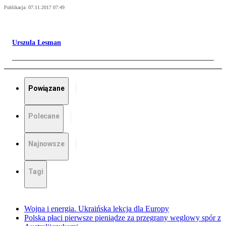
Publikacja:
07.11.2017 07:49
Urszula Lesman
Powiązane
Polecane
Najnowsze
Tagi
Wojna i energia. Ukraińska lekcja dla Europy
Polska płaci pierwsze pieniądze za przegrany węglowy spór z