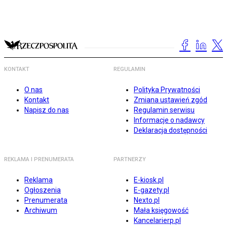
KONTAKT
REGULAMIN
O nas
Polityka Prywatności
Kontakt
Zmiana ustawień zgód
Napisz do nas
Regulamin serwisu
Informacje o nadawcy
Deklaracja dostępności
REKLAMA I PRENUMERATA
PARTNERZY
Reklama
E-kiosk.pl
Ogłoszenia
E-gazety.pl
Prenumerata
Nexto.pl
Archiwum
Mała księgowość
Kancelarierp.pl