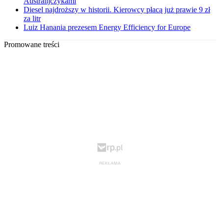
Australijczykami
Diesel najdroższy w historii. Kierowcy płacą już prawie 9 zł
za litr
Luiz Hanania prezesem Energy Efficiency for Europe
Promowane treści