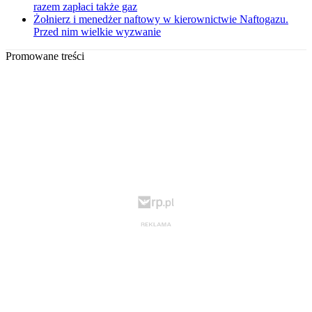
razem zapłaci także gaz
Żołnierz i menedżer naftowy w kierownictwie Naftogazu.
Przed nim wielkie wyzwanie
Promowane treści