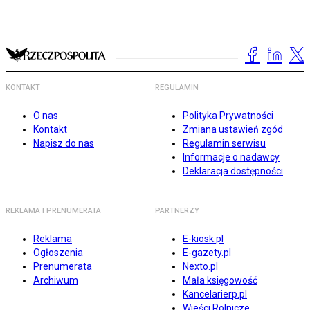
KONTAKT
REGULAMIN
O nas
Polityka Prywatności
Kontakt
Zmiana ustawień zgód
Napisz do nas
Regulamin serwisu
Informacje o nadawcy
Deklaracja dostępności
REKLAMA I PRENUMERATA
PARTNERZY
Reklama
E-kiosk.pl
Ogłoszenia
E-gazety.pl
Prenumerata
Nexto.pl
Archiwum
Mała księgowość
Kancelarierp.pl
Wieści Rolnicze