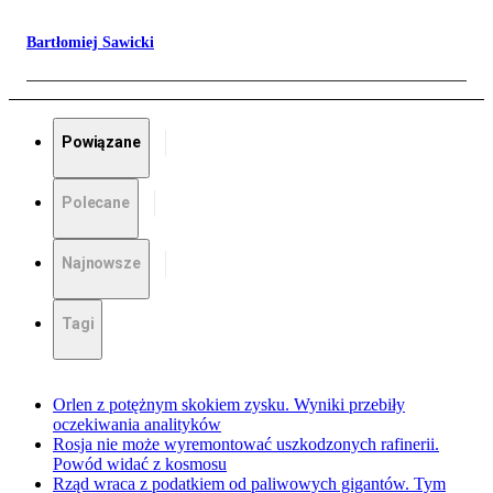
Bartłomiej Sawicki
Powiązane
Polecane
Najnowsze
Tagi
Orlen z potężnym skokiem zysku. Wyniki przebiły
oczekiwania analityków
Rosja nie może wyremontować uszkodzonych rafinerii.
Powód widać z kosmosu
Rząd wraca z podatkiem od paliwowych gigantów. Tym