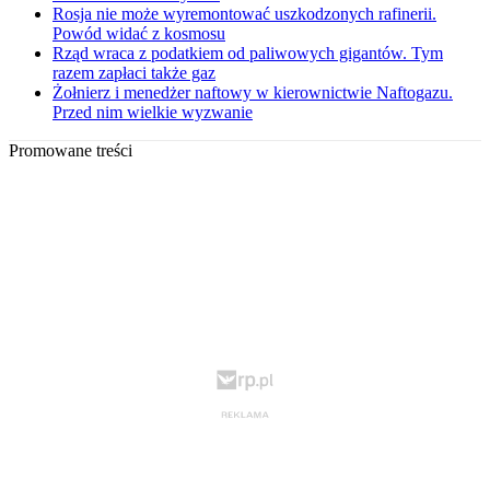
Rosja nie może wyremontować uszkodzonych rafinerii.
Powód widać z kosmosu
Rząd wraca z podatkiem od paliwowych gigantów. Tym
razem zapłaci także gaz
Żołnierz i menedżer naftowy w kierownictwie Naftogazu.
Przed nim wielkie wyzwanie
Promowane treści