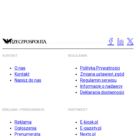
KONTAKT
REGULAMIN
O nas
Polityka Prywatności
Kontakt
Zmiana ustawień zgód
Napisz do nas
Regulamin serwisu
Informacje o nadawcy
Deklaracja dostępności
REKLAMA I PRENUMERATA
PARTNERZY
Reklama
E-kiosk.pl
Ogłoszenia
E-gazety.pl
Prenumerata
Nexto.pl