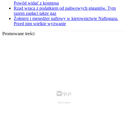
Powód widać z kosmosu
Rząd wraca z podatkiem od paliwowych gigantów. Tym
razem zapłaci także gaz
Żołnierz i menedżer naftowy w kierownictwie Naftogazu.
Przed nim wielkie wyzwanie
Promowane treści