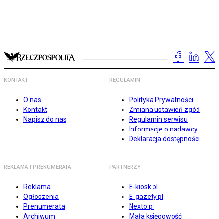
KONTAKT
REGULAMIN
O nas
Polityka Prywatności
Kontakt
Zmiana ustawień zgód
Napisz do nas
Regulamin serwisu
Informacje o nadawcy
Deklaracja dostępności
REKLAMA I PRENUMERATA
PARTNERZY
Reklama
E-kiosk.pl
Ogłoszenia
E-gazety.pl
Prenumerata
Nexto.pl
Archiwum
Mała księgowość