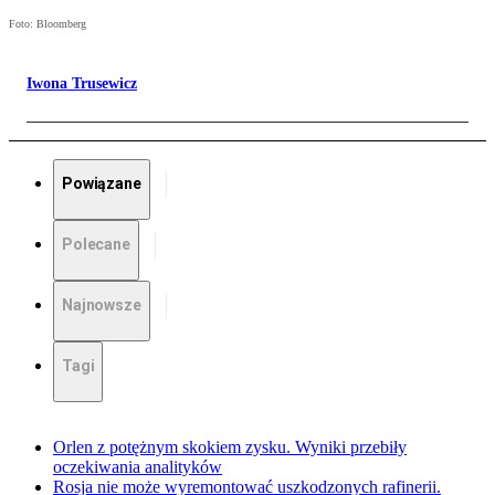
Foto: Bloomberg
Iwona Trusewicz
Powiązane
Polecane
Najnowsze
Tagi
Orlen z potężnym skokiem zysku. Wyniki przebiły
oczekiwania analityków
Rosja nie może wyremontować uszkodzonych rafinerii.