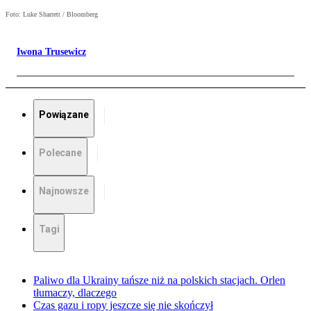
Foto: Luke Sharrett / Bloomberg
Iwona Trusewicz
Powiązane
Polecane
Najnowsze
Tagi
Paliwo dla Ukrainy tańsze niż na polskich stacjach. Orlen
tłumaczy, dlaczego
Czas gazu i ropy jeszcze się nie skończył