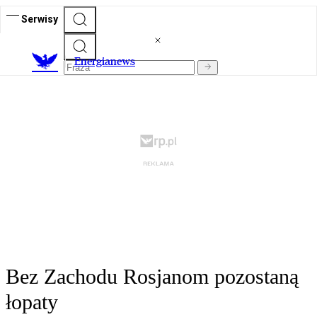
Serwisy
E
nergianews
Bez Zachodu Rosjanom pozostaną
łopaty