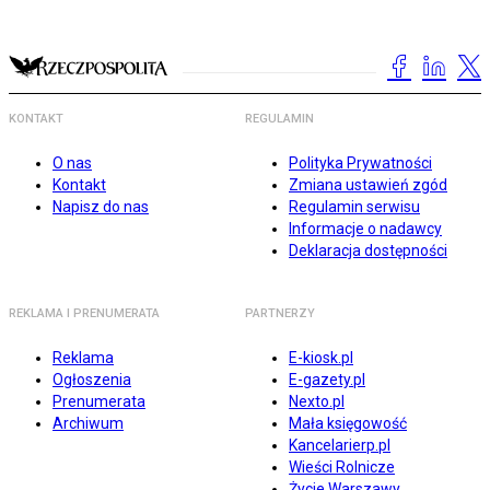
KONTAKT
REGULAMIN
O nas
Polityka Prywatności
Kontakt
Zmiana ustawień zgód
Napisz do nas
Regulamin serwisu
Informacje o nadawcy
Deklaracja dostępności
REKLAMA I PRENUMERATA
PARTNERZY
Reklama
E-kiosk.pl
Ogłoszenia
E-gazety.pl
Prenumerata
Nexto.pl
Archiwum
Mała księgowość
Kancelarierp.pl
Wieści Rolnicze
Życie Warszawy