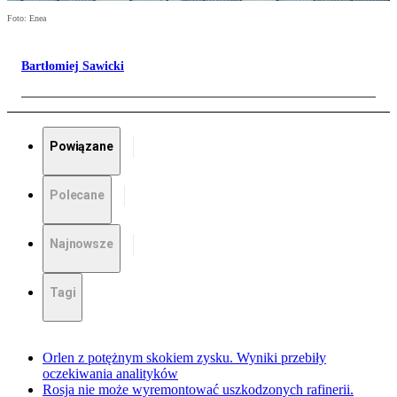
Foto: Enea
Bartłomiej Sawicki
Powiązane
Polecane
Najnowsze
Tagi
Orlen z potężnym skokiem zysku. Wyniki przebiły
oczekiwania analityków
Rosja nie może wyremontować uszkodzonych rafinerii.