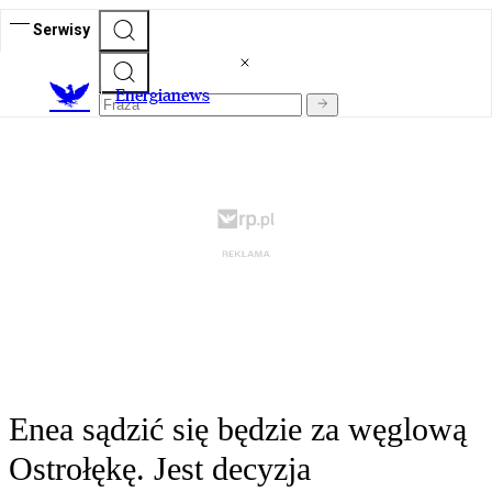
Serwisy
E
nergianews
Enea sądzić się będzie za węglową
Ostrołękę. Jest decyzja