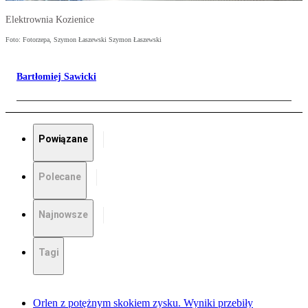
Elektrownia Kozienice
Foto: Fotorzepa, Szymon Łaszewski Szymon Łaszewski
Bartłomiej Sawicki
Powiązane
Polecane
Najnowsze
Tagi
Orlen z potężnym skokiem zysku. Wyniki przebiły