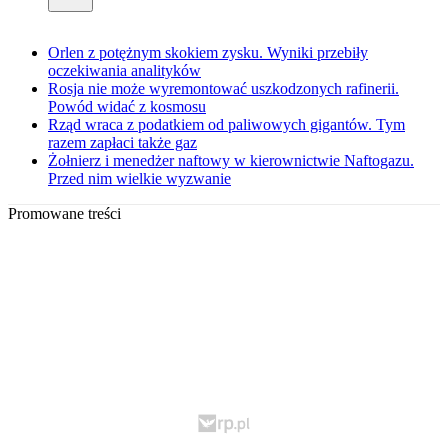
Orlen z potężnym skokiem zysku. Wyniki przebiły
oczekiwania analityków
Rosja nie może wyremontować uszkodzonych rafinerii.
Powód widać z kosmosu
Rząd wraca z podatkiem od paliwowych gigantów. Tym
razem zapłaci także gaz
Żołnierz i menedżer naftowy w kierownictwie Naftogazu.
Przed nim wielkie wyzwanie
Promowane treści