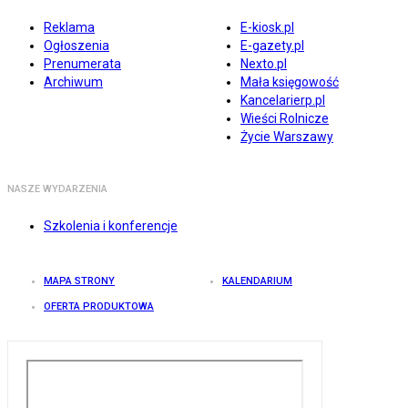
Reklama
E-kiosk.pl
Ogłoszenia
E-gazety.pl
Prenumerata
Nexto.pl
Archiwum
Mała księgowość
Kancelarierp.pl
Wieści Rolnicze
Życie Warszawy
NASZE WYDARZENIA
Szkolenia i konferencje
MAPA STRONY
KALENDARIUM
OFERTA PRODUKTOWA