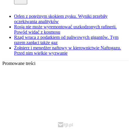
Orlen z potężnym skokiem zysku. Wyniki przebiły
oczekiwania analityków
Rosja nie może wyremontować uszkodzonych rafinerii.
Powód widać z kosmosu
Rząd wraca z podatkiem od paliwowych gigantów. Tym
razem zapłaci także gaz
Żołnierz i menedżer naftowy w kierownictwie Naftogazu.
Przed nim wielkie wyzwanie
Promowane treści