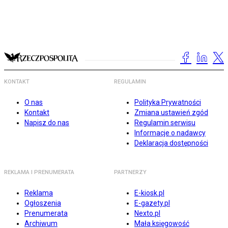
KONTAKT
REGULAMIN
O nas
Polityka Prywatności
Kontakt
Zmiana ustawień zgód
Napisz do nas
Regulamin serwisu
Informacje o nadawcy
Deklaracja dostępności
REKLAMA I PRENUMERATA
PARTNERZY
Reklama
E-kiosk.pl
Ogłoszenia
E-gazety.pl
Prenumerata
Nexto.pl
Archiwum
Mała księgowość