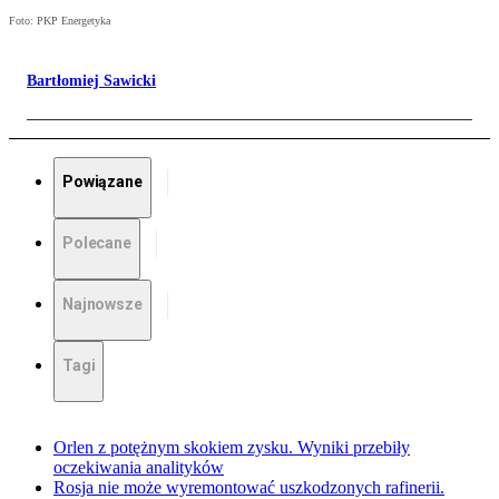
Foto: PKP Energetyka
Bartłomiej Sawicki
Powiązane
Polecane
Najnowsze
Tagi
Orlen z potężnym skokiem zysku. Wyniki przebiły
oczekiwania analityków
Rosja nie może wyremontować uszkodzonych rafinerii.