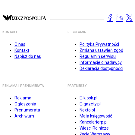
KONTAKT
REGULAMIN
O nas
Polityka Prywatności
Kontakt
Zmiana ustawień zgód
Napisz do nas
Regulamin serwisu
Informacje o nadawcy
Deklaracja dostępności
REKLAMA I PRENUMERATA
PARTNERZY
Reklama
E-kiosk.pl
Ogłoszenia
E-gazety.pl
Prenumerata
Nexto.pl
Archiwum
Mała księgowość
Kancelarierp.pl
Wieści Rolnicze
Życie Warszawy