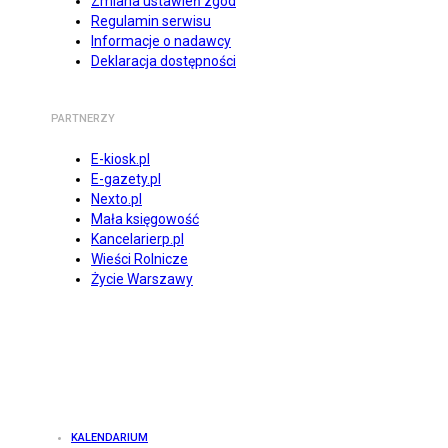
Zmiana ustawień zgód
Regulamin serwisu
Informacje o nadawcy
Deklaracja dostępności
PARTNERZY
E-kiosk.pl
E-gazety.pl
Nexto.pl
Mała księgowość
Kancelarierp.pl
Wieści Rolnicze
Życie Warszawy
KALENDARIUM