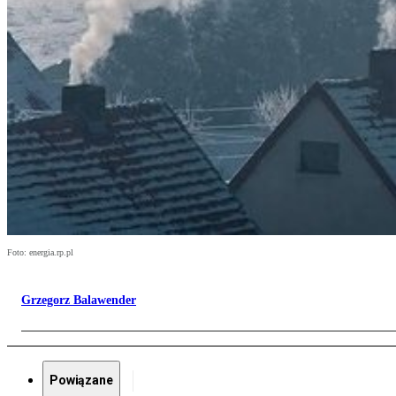
Foto: energia.rp.pl
Grzegorz Balawender
Powiązane