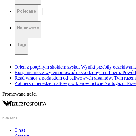
Polecane
Najnowsze
Tagi
Orlen z potężnym skokiem zysku. Wyniki przebiły oczekiwani
Rosja nie może wyremontować uszkodzonych rafinerii. Powó
Rząd wraca z podatkiem od paliwowych gigantów. Tym razem z
Żołnierz i menedżer naftowy w kierownictwie Naftogazu. Prz
Promowane treści
KONTAKT
O nas