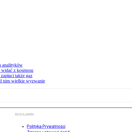
a analityków
d widać z kosmosu
apłaci także gaz
ed nim wielkie wyzwanie
REGULAMIN
Polityka Prywatności