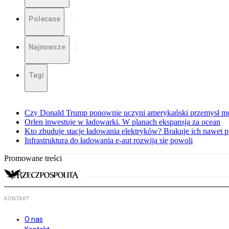
Polecane
Najnowsze
Tagi
Czy Donald Trump ponownie uczyni amerykański przemysł mo
Orlen inwestuje w ładowarki. W planach ekspansja za ocean
Kto zbuduje stacje ładowania elektryków? Brakuje ich nawet p
Infrastruktura do ładowania e-aut rozwija się powoli
Promowane treści
KONTAKT
O nas