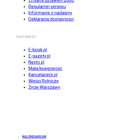
Zmiana ustawień zgód
Regulamin serwisu
Informacje o nadawcy
Deklaracja dostępności
PARTNERZY
E-kiosk.pl
E-gazety.pl
Nexto.pl
Mała księgowość
Kancelarierp.pl
Wieści Rolnicze
Życie Warszawy
KALENDARIUM