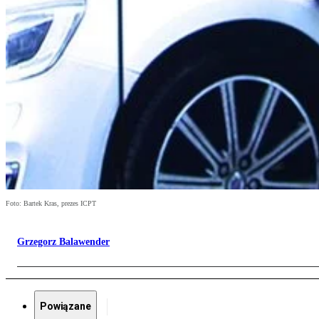
Foto: Bartek Kras, prezes ICPT
Grzegorz Balawender
Powiązane