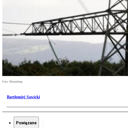
Foto: Bloomberg
Bartłomiej Sawicki
Powiązane