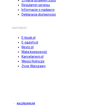
Zmiana ustawień zgód
Regulamin serwisu
Informacje o nadawcy
Deklaracja dostępności
PARTNERZY
E-kiosk.pl
E-gazety.pl
Nexto.pl
Mała księgowość
Kancelarierp.pl
Wieści Rolnicze
Życie Warszawy
KALENDARIUM