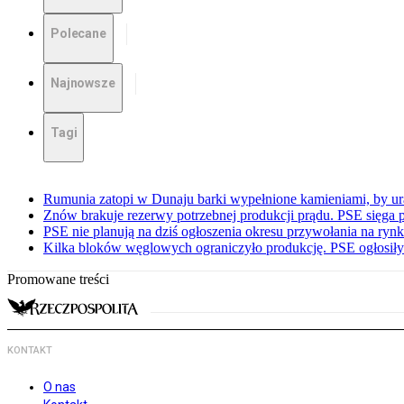
Polecane
Najnowsze
Tagi
Rumunia zatopi w Dunaju barki wypełnione kamieniami, by ur
Znów brakuje rezerwy potrzebnej produkcji prądu. PSE sięga
PSE nie planują na dziś ogłoszenia okresu przywołania na ry
Kilka bloków węglowych ograniczyło produkcję. PSE ogłosił
Promowane treści
KONTAKT
O nas