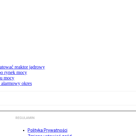
atować reaktor jądrowy
 po rynek mocy
nku mocy
y alarmowy okres
REGULAMIN
Polityka Prywatności