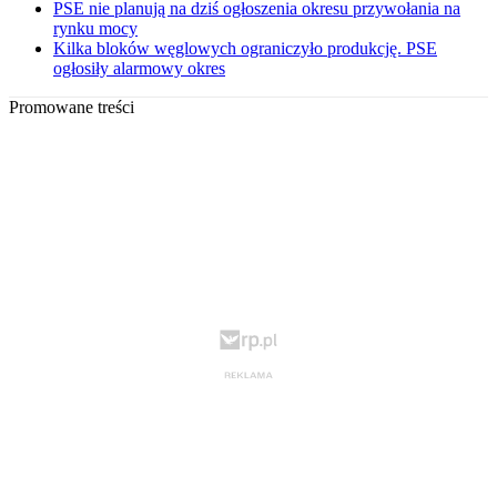
PSE nie planują na dziś ogłoszenia okresu przywołania na
rynku mocy
Kilka bloków węglowych ograniczyło produkcję. PSE
ogłosiły alarmowy okres
Promowane treści