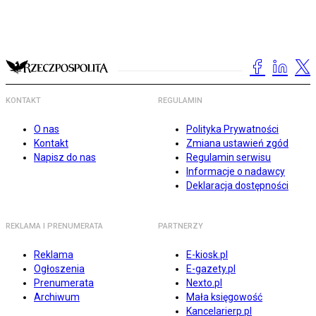
KONTAKT
REGULAMIN
O nas
Polityka Prywatności
Kontakt
Zmiana ustawień zgód
Napisz do nas
Regulamin serwisu
Informacje o nadawcy
Deklaracja dostępności
REKLAMA I PRENUMERATA
PARTNERZY
Reklama
E-kiosk.pl
Ogłoszenia
E-gazety.pl
Prenumerata
Nexto.pl
Archiwum
Mała księgowość
Kancelarierp.pl