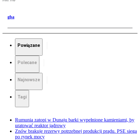
Foto: PAP
gba
Powiązane
Polecane
Najnowsze
Tagi
Rumunia zatopi w Dunaju barki wypełnione kamieniami, by
uratować reaktor jądrowy
Znów brakuje rezerwy potrzebnej produkcji prądu. PSE sięga
po rynek mocy