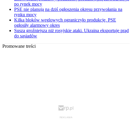
po rynek mocy
PSE nie planują na dziś ogłoszenia okresu przywołania na
rynku mocy
Kilka bloków węglowych ograniczyło produkcję. PSE
ogłosiły alarmowy okres
Susza groźniejsza niż rosyjskie ataki. Ukraina eksportuje prąd
do sąsiadów
Promowane treści