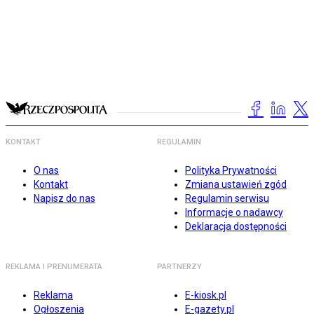
KONTAKT
REGULAMIN
O nas
Polityka Prywatności
Kontakt
Zmiana ustawień zgód
Napisz do nas
Regulamin serwisu
Informacje o nadawcy
Deklaracja dostępności
REKLAMA I PRENUMERATA
PARTNERZY
Reklama
E-kiosk.pl
Ogłoszenia
E-gazety.pl