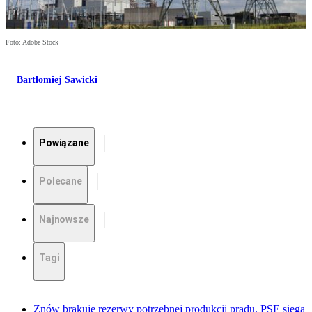
Foto: Adobe Stock
Bartłomiej Sawicki
Powiązane
Polecane
Najnowsze
Tagi
Znów brakuje rezerwy potrzebnej produkcji prądu. PSE sięga