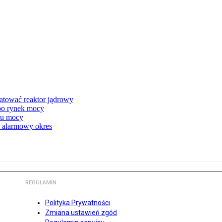
atować reaktor jądrowy
 po rynek mocy
nku mocy
y alarmowy okres
REGULAMIN
Polityka Prywatności
Zmiana ustawień zgód