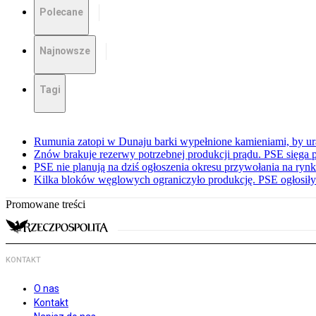
Polecane
Najnowsze
Tagi
Rumunia zatopi w Dunaju barki wypełnione kamieniami, by ur
Znów brakuje rezerwy potrzebnej produkcji prądu. PSE sięga
PSE nie planują na dziś ogłoszenia okresu przywołania na ry
Kilka bloków węglowych ograniczyło produkcję. PSE ogłosił
Promowane treści
KONTAKT
O nas
Kontakt