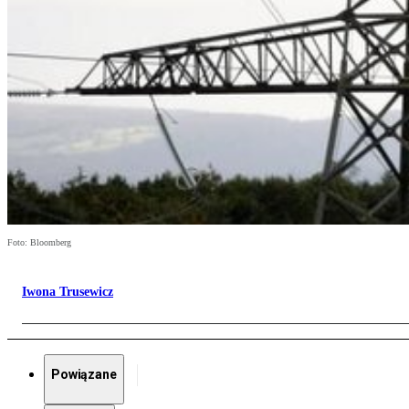
Foto: Bloomberg
Iwona Trusewicz
Powiązane