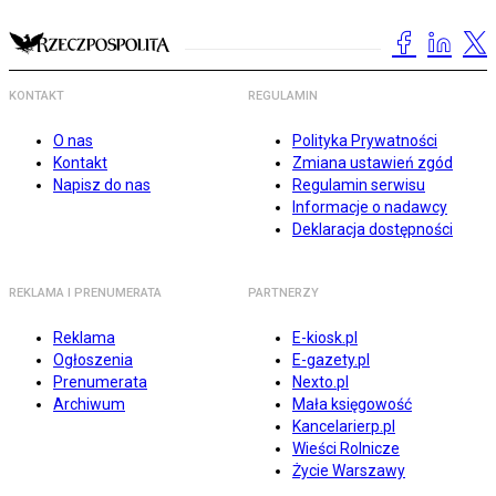
KONTAKT
REGULAMIN
O nas
Polityka Prywatności
Kontakt
Zmiana ustawień zgód
Napisz do nas
Regulamin serwisu
Informacje o nadawcy
Deklaracja dostępności
REKLAMA I PRENUMERATA
PARTNERZY
Reklama
E-kiosk.pl
Ogłoszenia
E-gazety.pl
Prenumerata
Nexto.pl
Archiwum
Mała księgowość
Kancelarierp.pl
Wieści Rolnicze
Życie Warszawy