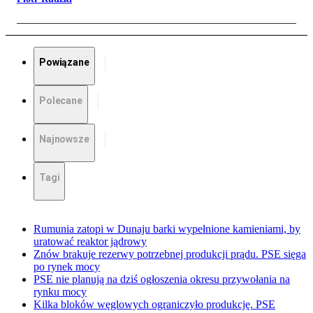
Powiązane
Polecane
Najnowsze
Tagi
Rumunia zatopi w Dunaju barki wypełnione kamieniami, by
uratować reaktor jądrowy
Znów brakuje rezerwy potrzebnej produkcji prądu. PSE sięga
po rynek mocy
PSE nie planują na dziś ogłoszenia okresu przywołania na
rynku mocy
Kilka bloków węglowych ograniczyło produkcję. PSE