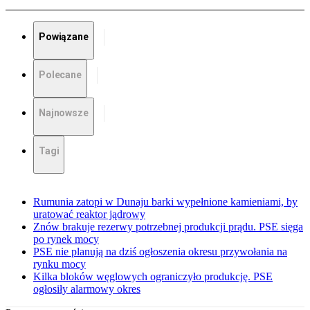
Powiązane
Polecane
Najnowsze
Tagi
Rumunia zatopi w Dunaju barki wypełnione kamieniami, by
uratować reaktor jądrowy
Znów brakuje rezerwy potrzebnej produkcji prądu. PSE sięga
po rynek mocy
PSE nie planują na dziś ogłoszenia okresu przywołania na
rynku mocy
Kilka bloków węglowych ograniczyło produkcję. PSE
ogłosiły alarmowy okres