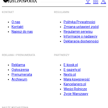
KONTAKT
REGULAMIN
O nas
Polityka Prywatności
Kontakt
Zmiana ustawień zgód
Napisz do nas
Regulamin serwisu
Informacje o nadawcy
Deklaracja dostępności
REKLAMA I PRENUMERATA
PARTNERZY
Reklama
E-kiosk.pl
Ogłoszenia
E-gazety.pl
Prenumerata
Nexto.pl
Archiwum
Mała księgowość
Kancelarierp.pl
Wieści Rolnicze
Życie Warszawy
NASZE WYDARZENIA