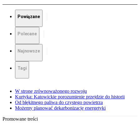
Powiązane
Polecane
Najnowsze
Tagi
W stronę zrównoważonego rozwoju
Kurtyka: Katowickie porozumienie przejdzie do historii
Od błękitnego paliwa do czystego powietrza
Możemy planować dekarbonizację energetyki
Promowane treści