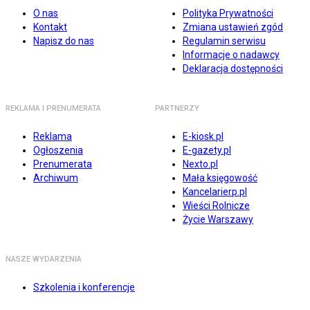
O nas
Polityka Prywatności
Kontakt
Zmiana ustawień zgód
Napisz do nas
Regulamin serwisu
Informacje o nadawcy
Deklaracja dostępności
REKLAMA I PRENUMERATA
PARTNERZY
Reklama
E-kiosk.pl
Ogłoszenia
E-gazety.pl
Prenumerata
Nexto.pl
Archiwum
Mała księgowość
Kancelarierp.pl
Wieści Rolnicze
Życie Warszawy
NASZE WYDARZENIA
Szkolenia i konferencje