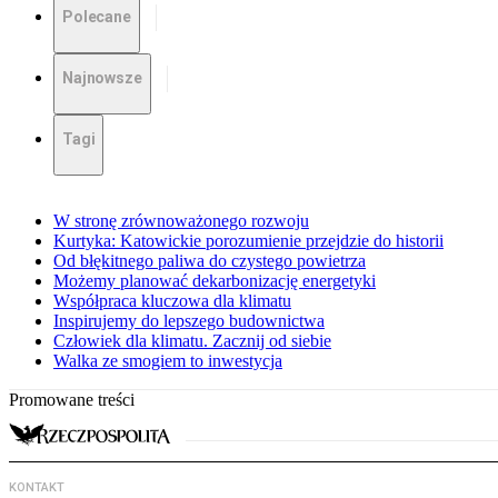
Polecane
Najnowsze
Tagi
W stronę zrównoważonego rozwoju
Kurtyka: Katowickie porozumienie przejdzie do historii
Od błękitnego paliwa do czystego powietrza
Możemy planować dekarbonizację energetyki
Współpraca kluczowa dla klimatu
Inspirujemy do lepszego budownictwa
Człowiek dla klimatu. Zacznij od siebie
Walka ze smogiem to inwestycja
Promowane treści
KONTAKT