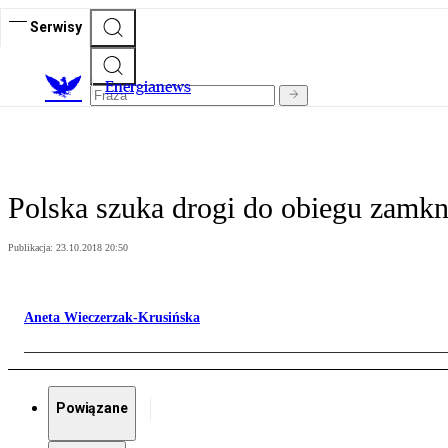
Serwisy
E
nergianews
Polska szuka drogi do obiegu zamkn
Publikacja:
23.10.2018 20:50
Aneta Wieczerzak-Krusińska
Powiązane