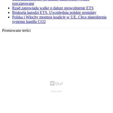
rozczarowane
Rząd zapowiada walkę o dalsze spowolnienie ETS
Bruksela łagodzi ETS. Uwzględnia polskie postulaty
Polska i Włochy montują koalicję w UE. Chcą złagodzenia
systemu handlu CO2
Promowane treści