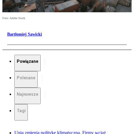
Foto: Adobe Stock
Bartłomiej Sawicki
Powiązane
Polecane
Najnowsze
Tagi
Unia zmienia politykę klimatyczną. Firmy wciąż