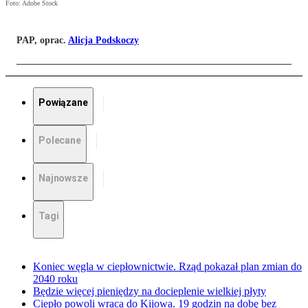
Foto: Adobe Stock
PAP, oprac.
Alicja Podskoczy
Powiązane
Polecane
Najnowsze
Tagi
Koniec węgla w ciepłownictwie. Rząd pokazał plan zmian do
2040 roku
Będzie więcej pieniędzy na docieplenie wielkiej płyty
Ciepło powoli wraca do Kijowa. 19 godzin na dobę bez