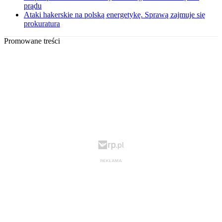
prądu
Ataki hakerskie na polską energetykę. Sprawą zajmuje się
prokuratura
Promowane treści