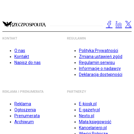
KONTAKT
REGULAMIN
O nas
Polityka Prywatności
Kontakt
Zmiana ustawień zgód
Napisz do nas
Regulamin serwisu
Informacje o nadawcy
Deklaracja dostępności
REKLAMA I PRENUMERATA
PARTNERZY
Reklama
E-kiosk.pl
Ogłoszenia
E-gazety.pl
Prenumerata
Nexto.pl
Archiwum
Mała księgowość
Kancelarierp.pl
Wieści Rolnicze