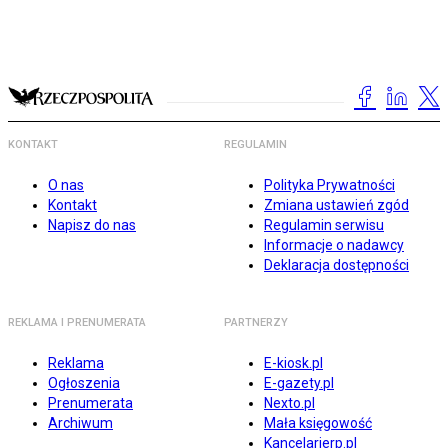
KONTAKT
REGULAMIN
O nas
Polityka Prywatności
Kontakt
Zmiana ustawień zgód
Napisz do nas
Regulamin serwisu
Informacje o nadawcy
Deklaracja dostępności
REKLAMA I PRENUMERATA
PARTNERZY
Reklama
E-kiosk.pl
Ogłoszenia
E-gazety.pl
Prenumerata
Nexto.pl
Archiwum
Mała księgowość
Kancelarierp.pl