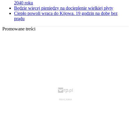
2040 roku
Będzie więcej pieniędzy na docieplenie wielkiej płyty
Ciepło powoli wraca do Kijowa. 19 godzin na dobę bez
prądu
Promowane treści