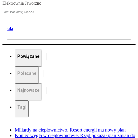
Elektrownia Jaworzno
Foto: Bartłomiej Sawicki
ula
Powiązane
Polecane
Najnowsze
Tagi
Miliardy na ciepłownictwo. Resort energii ma nowy plan
Koniec węgla w ciepłownictwie. Rząd pokazał plan zmian do