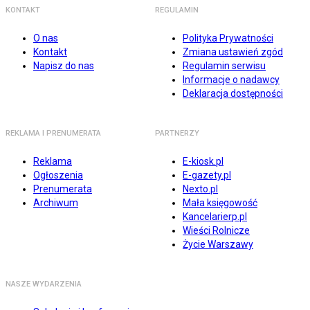
KONTAKT
REGULAMIN
O nas
Polityka Prywatności
Kontakt
Zmiana ustawień zgód
Napisz do nas
Regulamin serwisu
Informacje o nadawcy
Deklaracja dostępności
REKLAMA I PRENUMERATA
PARTNERZY
Reklama
E-kiosk.pl
Ogłoszenia
E-gazety.pl
Prenumerata
Nexto.pl
Archiwum
Mała księgowość
Kancelarierp.pl
Wieści Rolnicze
Życie Warszawy
NASZE WYDARZENIA