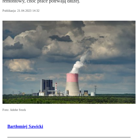
remontowy, choć prace potrwają dłużej.
Publikacja:
21.04.2023 14:32
Foto: Adobe Stock
Bartłomiej Sawicki