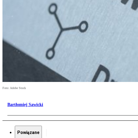
Foto: Adobe Stock
Bartłomiej Sawicki
Powiązane