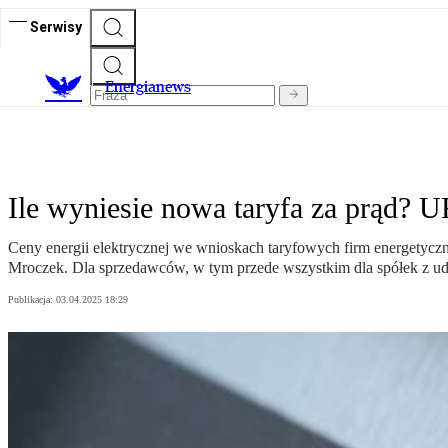
Serwisy
E
nergianews
Ile wyniesie nowa taryfa za prąd? 
Ceny energii elektrycznej we wnioskach taryfowych firm energetyc
Mroczek. Dla sprzedawców, w tym przede wszystkim dla spółek z ud
Publikacja:
03.04.2025 18:29