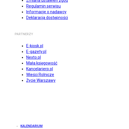
Zmiana ustawień zgód
Regulamin serwisu
Informacje o nadawcy
Deklaracja dostępności
PARTNERZY
E-kiosk.pl
E-gazety.pl
Nexto.pl
Mała księgowość
Kancelarierp.pl
Wieści Rolnicze
Życie Warszawy
KALENDARIUM