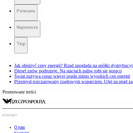
Polecane
Najnowsze
Tagi
Jak obniżyć ceny energii? Rząd spogląda na spółki dystrybucy
Diesel znów podrożeje. Na stacjach paliw robi się gorąco
Świat zużywa coraz więcej prądu mimo wysokich cen energii
Przemysł rozczarowany rządowym wsparciem. Ulgi na prąd za
Promowane treści
KONTAKT
O nas