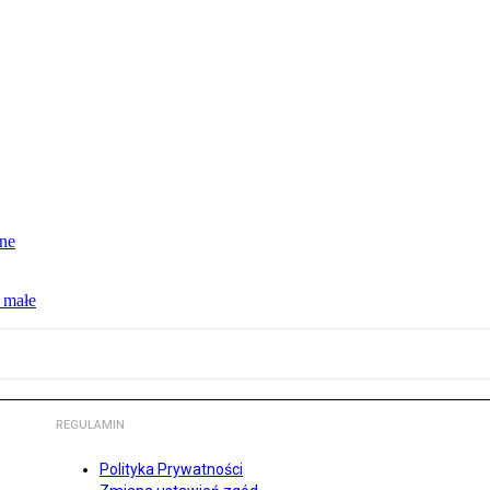
jne
 małe
REGULAMIN
Polityka Prywatności