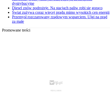
dystrybucyjne
Diesel znów podrożeje. Na stacjach paliw robi się gorąco
Świat zużywa coraz więcej prądu mimo wysokich cen energii
Przemysł rozczarowany rządowym wsparciem. Ulgi na prąd
za małe
Promowane treści